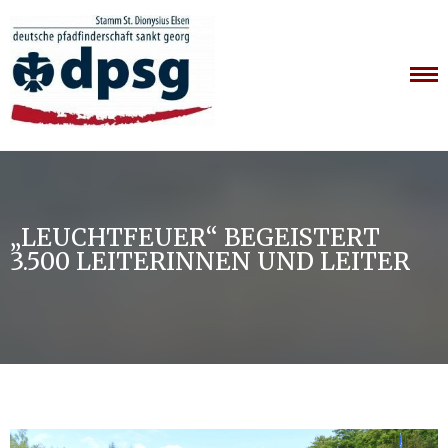
Skip
to
content
„LEUCHTFEUER“ BEGEISTERT
3.500 LEITERINNEN UND LEITER