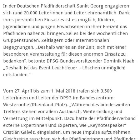
In der Deutschen Pfadfinderschaft Sankt Georg engagieren
sich rund 20.000 Leiterinnen und Leiter ehrenamtlich. Dank
ihres persönlichen Einsatzes ist es möglich, Kindern,
Jugendlichen und jungen Erwachsenen in ihrer Freizeit das
Pfadfinden näher zu bringen. Sei es bei den wöchentlichen
Gruppenstunden, Zeltlagern oder internationalen
Begegnungen. „Deshalb war es an der Zeit, sich mit einer
besonderen Veranstaltung für diesen enormen Einsatz zu
bedanken“, betonte DPSG-Bundesvorsitzender Dominik Naab.
„Deshalb ist das Event Leuchtfeuer – Löschen unmöglich!
entstanden.“
Vom 27. April bis zum 1. Mai 2018 trafen sich 3.500
Leiterinnen und Leiter der DPSG im Bundeszentrum
Westernohe (Rheinland-Pfalz). „Während des bundesweiten
Treffens stehen vor allem Austausch, Weiterbildung und
Vernetzung im Mittelpunkt. Dazu hatte der Pfadfinderverband
externe Expertinnen und Experten, wie „Keynotespeaker“
Cristián Galvéz, eingeladen, um neue Impulse aufzunehmen.
Gleichzeitig tauschten sich die Pfadfinderinnen und Pfadfinder