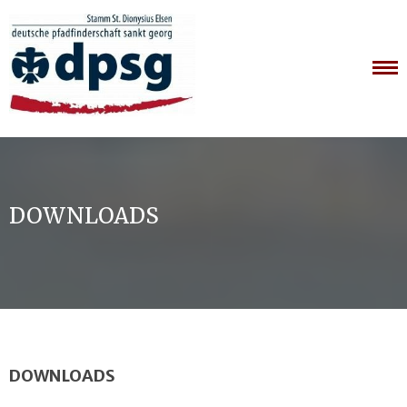
Skip
to
content
DOWNLOADS
DOWNLOADS